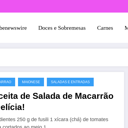
benewswire
Doces e Sobremesas
Carnes
M
ARRAO
MAIONESE
SALADAS E ENTRADAS
ceita de Salada de Macarrão
elícia!
dientes 250 g de fusili 1 xícara (chá) de tomates
a cortados ao meio 1…