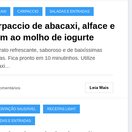
AXI
CARPACCIO
SALADAS E ENTRADAS
paccio de abacaxi, alface e
um ao molho de iogurte
ato refrescante, saboroso e de baixíssimas
ias. Fica pronto em 10 minutinhos. Utilize
axi…
Leia Mais
omentários
ENTAÇÃO SAUDÁVEL
RECEITAS LIGHT
DAS E ENTRADAS