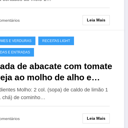
Leia Mais
omentários
UMES E VERDURAS
RECEITAS LIGHT
DAS E ENTRADAS
lada de abacate com tomate
eja ao molho de alho e
minho
dientes Molho: 2 col. (sopa) de caldo de limão 1
. chá) de cominho…
Leia Mais
omentários