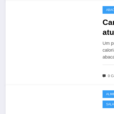
ABAC
Car
at
Um pr
calor
abac
0 C
ALIM
SALA