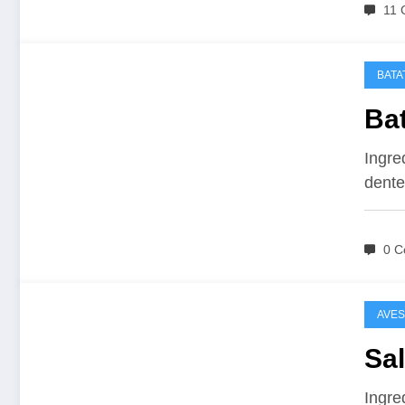
11 
BATA
Ba
Ingre
dente
0 C
AVES
Sal
Ingre