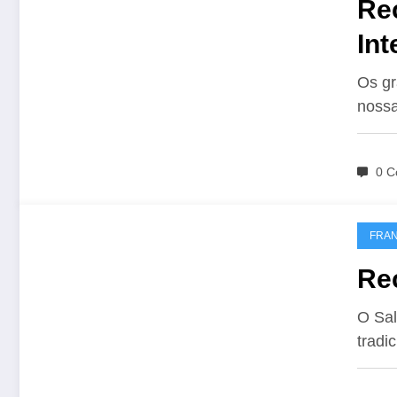
Re
Int
Os gr
nossa
0 C
FRA
Rec
O Sal
tradi