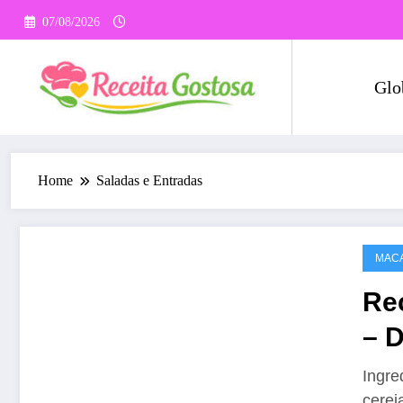
Pular
07/08/2026
para
o
conteúdo
Glo
Home
Saladas e Entradas
MAC
Re
– D
Ingre
cerej