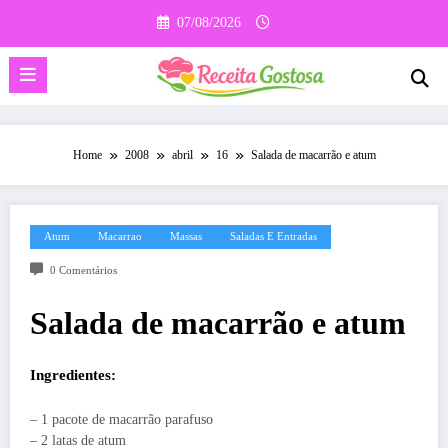
Pular
07/08/2026
para
o
conteúdo
Home
2008
abril
16
Salada de macarrão e atum
Atum
Macarrao
Massas
Saladas E Entradas
0 Comentários
Salada de macarrão e atum
Ingredientes:
– 1 pacote de macarrão parafuso
– 2 latas de atum