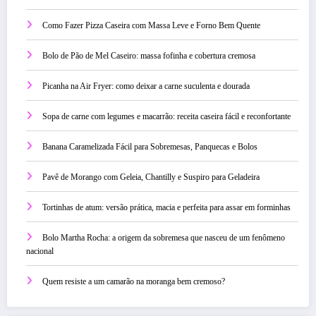
Como Fazer Pizza Caseira com Massa Leve e Forno Bem Quente
Bolo de Pão de Mel Caseiro: massa fofinha e cobertura cremosa
Picanha na Air Fryer: como deixar a carne suculenta e dourada
Sopa de carne com legumes e macarrão: receita caseira fácil e reconfortante
Banana Caramelizada Fácil para Sobremesas, Panquecas e Bolos
Pavê de Morango com Geleia, Chantilly e Suspiro para Geladeira
Tortinhas de atum: versão prática, macia e perfeita para assar em forminhas
Bolo Martha Rocha: a origem da sobremesa que nasceu de um fenômeno
nacional
Quem resiste a um camarão na moranga bem cremoso?