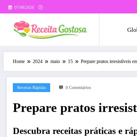
Pular
07/08/2026
para
o
conteúdo
Glo
Home
2024
maio
15
Prepare pratos irresistíveis
Receitas Rápidas
0 Comentários
Prepare pratos irresis
Descubra receitas práticas e rá