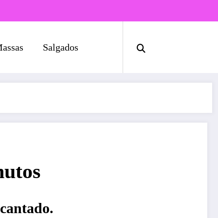
assas
Salgados
nutos
ncantado.