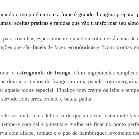
quando o tempo é curto e a fome é grande. Imagina preparar 
umas receitas práticas e rápidas que vão transformar seu alm
o para cozinhar, especialmente quando a rotina está cheia de
opções que são
fáceis
de fazer,
econômicas
e ficam prontas em
moda: o
estrogonofe de frango
. Com ingredientes simples 
ine dourar os cubos de frango em uma panela com margarina,
r aquele toque especial. Finalize com creme de leite e tem
 servido com arroz branco e batata palha.
de ser ainda mais deliciosa do que a do seu restaurante favo
empere com sal e pimenta e grelhe até ficar no ponto perfe
rva com alface, tomate e o pão de hambúrguer levemente to